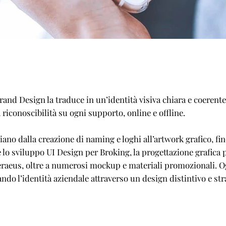
Brand Design la traduce in un’identità visiva chiara e coerent
 riconoscibilità su ogni supporto, online e offline.
ano dalla creazione di naming e loghi all’artwork grafico, fino
g e lo sviluppo UI Design per Broking, la progettazione grafic
Heraeus, oltre a numerosi mockup e materiali promozionali. O
ndo l’identità aziendale attraverso un design distintivo e str